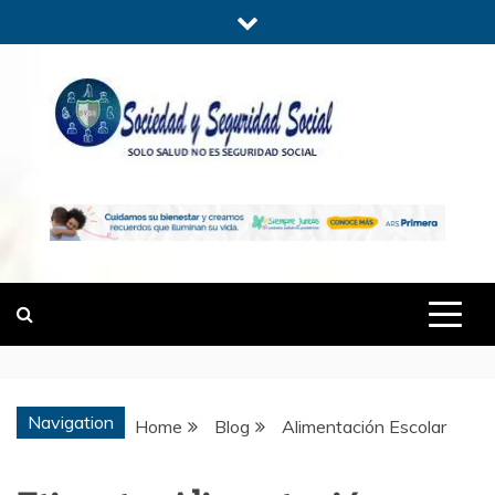
Skip
to
content
SOCIEDADYSE
SÓLO SALUD, NO ES SEGURIDAD
SOCIAL.
Navigation
Home
Blog
Alimentación Escolar