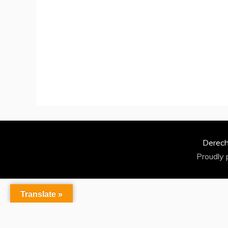
Derech
Proudly
Translate »