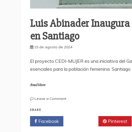
Luis Abinader Inaugura
en Santiago
15 de agosto de 2024
El proyecto CEDI-MUJER es una iniciativa del Gabi
esenciales para la población femenina. Santiago 
Read More
on
Leave a Comment
Luis
Abinader
SHARE
Inaugura
Facebook
Twitter
Pinterest
el
Primer