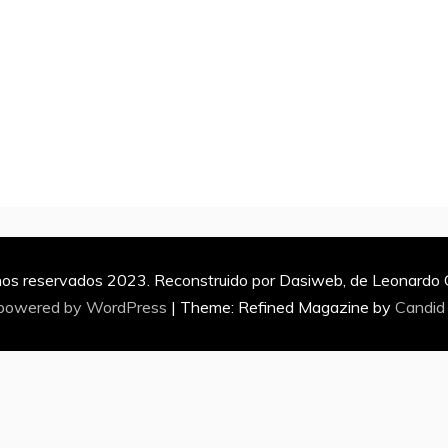
os reservados 2023. Reconstruido por Dasiweb, de Leonardo Ca
 powered by WordPress
|
Theme: Refined Magazine by
Candid