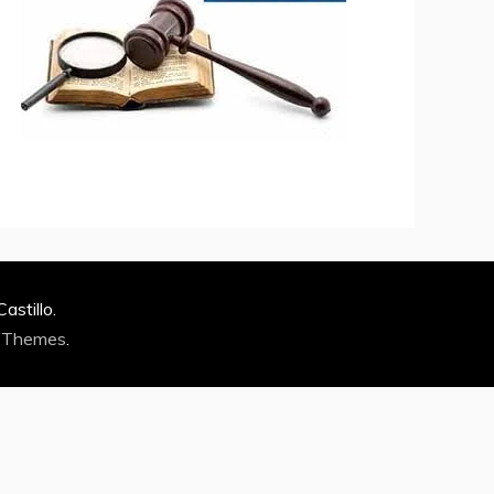
stillo.
 Themes
.