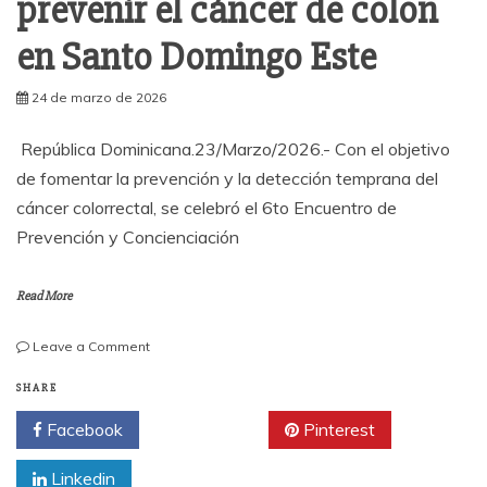
prevenir el cáncer de colon
en Santo Domingo Este
24 de marzo de 2026
República Dominicana.23/Marzo/2026.- Con el objetivo
de fomentar la prevención y la detección temprana del
cáncer colorrectal, se celebró el 6to Encuentro de
Prevención y Concienciación
Read More
on
Leave a Comment
Diputada
y
SHARE
médico
Facebook
Twitter
Pinterest
Anny
Mambrú
Linkedin
promueve