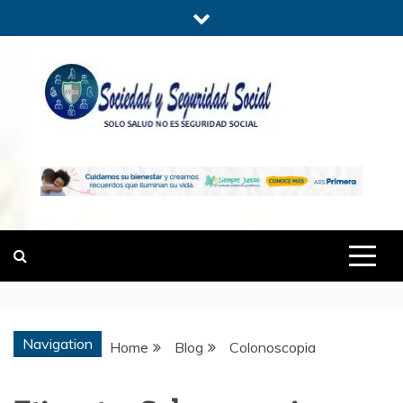
Skip
to
content
SOCIEDADYSE
SÓLO SALUD, NO ES SEGURIDAD
SOCIAL.
Navigation
Home
Blog
Colonoscopia