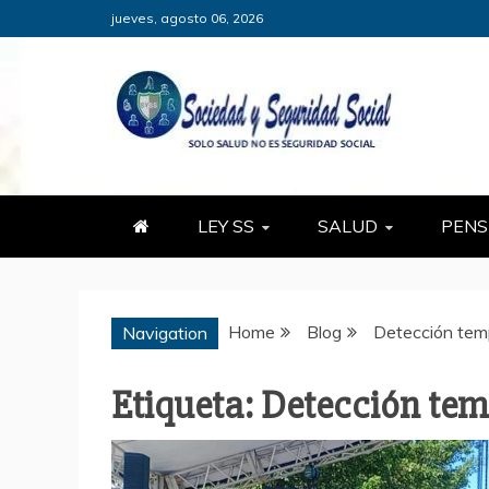
Skip
jueves, agosto 06, 2026
to
content
SOCIEDADY
SÓLO SALUD, NO ES SEGURID
LEY SS
SALUD
PENS
Home
Blog
Detección tem
Navigation
Etiqueta:
Detección te