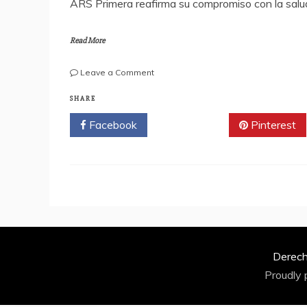
ARS Primera reafirma su compromiso con la salu
Read More
on
Leave a Comment
ARS
Primera
SHARE
presenta
Facebook
Twitter
Pinterest
campaña
por
el
Mes
de
la
Sensibilización
del
Cáncer
de
Derech
Mama
Proudly