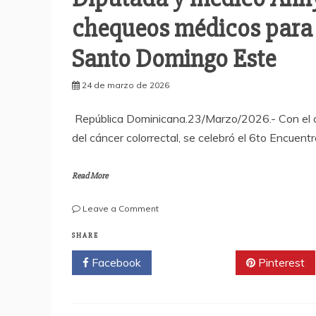
chequeos médicos para p
Santo Domingo Este
24 de marzo de 2026
República Dominicana.23/Marzo/2026.- Con el ob
del cáncer colorrectal, se celebró el 6to Encuen
Read More
on
Leave a Comment
Diputada
y
SHARE
médico
Facebook
Twitter
Pinterest
Anny
Mambrú
promueve
chequeos