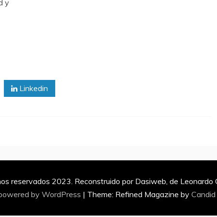
d y
Linkedin
os reservados 2023. Reconstruido por Dasiweb, de Leonardo Ca
 powered by WordPress
|
Theme: Refined Magazine by
Candid