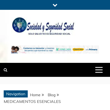
Skip
to
content
SOCIEDADYSE
SÓLO SALUD, NO ES SEGURIDAD
SOCIAL.
Navigation
Home
Blog
MEDICAMENTOS ESENCIALES