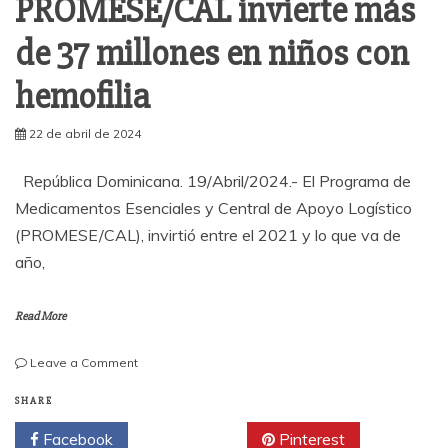
PROMESE/CAL invierte más
de 37 millones en niños con
hemofilia
22 de abril de 2024
República Dominicana. 19/Abril/2024.- El Programa de
Medicamentos Esenciales y Central de Apoyo Logístico
(PROMESE/CAL), invirtió entre el 2021 y lo que va de
año,
Read More
on
Leave a Comment
PROMESE/CAL
invierte
SHARE
más
Facebook
Twitter
Pinterest
de