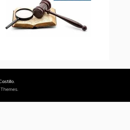
stillo.
 Themes
.