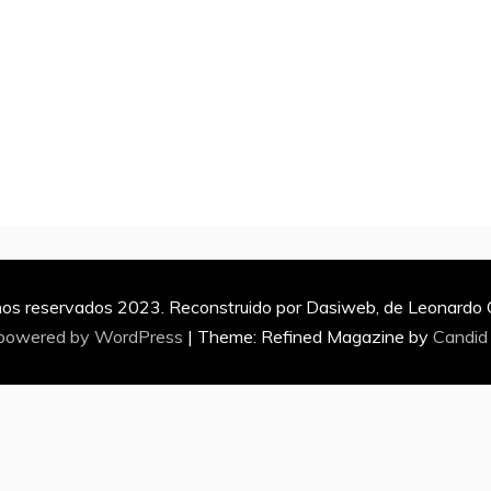
os reservados 2023. Reconstruido por Dasiweb, de Leonardo Ca
 powered by WordPress
|
Theme: Refined Magazine by
Candid