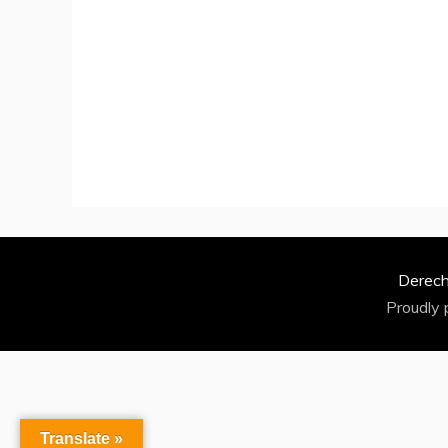
Derech
Proudly
Translate »