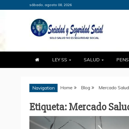
Skip
sábado, agosto 08, 2026
to
content
SOCIEDADY
SÓLO SALUD, NO ES SEGURID
LEY SS
SALUD
PENS
Home
Blog
Mercado Salud
Navigation
Etiqueta:
Mercado Salu