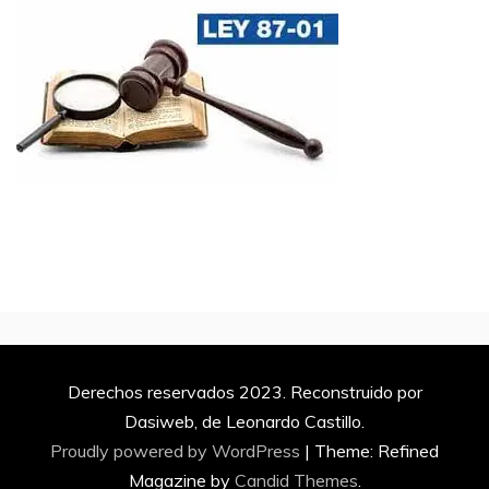
Derechos reservados 2023. Reconstruido por
Dasiweb, de Leonardo Castillo.
Proudly powered by WordPress
|
Theme: Refined
Magazine by
Candid Themes
.