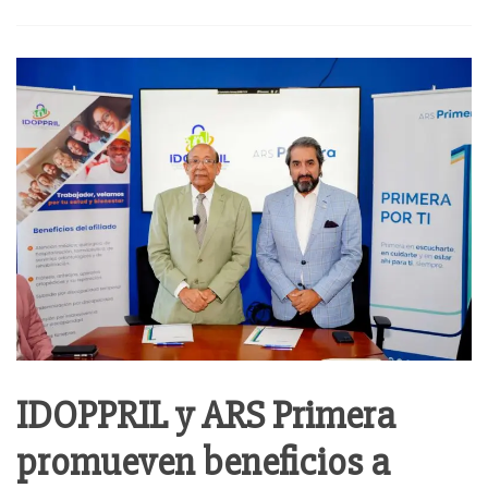
Jet
Set
quedarán
sin
seguro
de
salud
en
60
días
IDOPPRIL y ARS Primera
promueven beneficios a