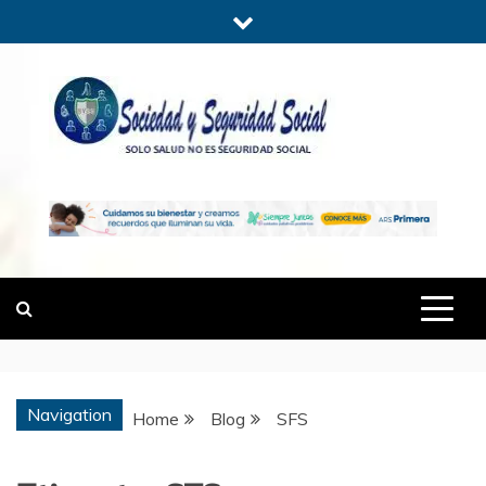
Skip
to
content
SOCIEDADYSE
SÓLO SALUD, NO ES SEGURIDAD
SOCIAL.
Navigation
Home
Blog
SFS