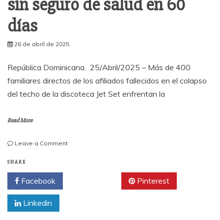
sin seguro de salud en 60
días
26 de abril de 2025
República Dominicana. 25/Abril/2025 – Más de 400
familiares directos de los afiliados fallecidos en el colapso
del techo de la discoteca Jet Set enfrentan la
Read More
on
Leave a Comment
Más
de
SHARE
400
Facebook
Twitter
Pinterest
familiares
de
Linkedin
víctimas
en