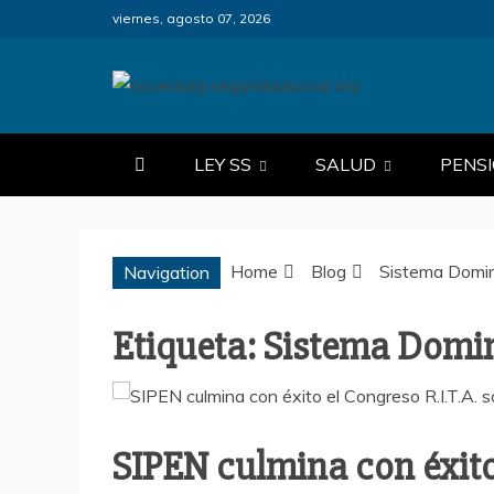
Skip
viernes, agosto 07, 2026
to
content
SOCIEDADY
SÓLO SALUD, NO ES SEGURID
LEY SS
SALUD
PENS
Home
Blog
Sistema Domin
Navigation
Etiqueta:
Sistema Domin
SIPEN culmina con éxito 