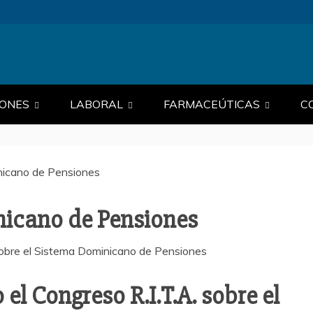
SEGURIDADSOCI
AD SOCIAL.
IONES
LABORAL
FARMACEÚTICAS
C
icano de Pensiones
icano de Pensiones
el Congreso R.I.T.A. sobre el