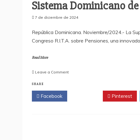
Sistema Dominicano de
7 de diciembre de 2024
República Dominicana. Noviembre/2024.- La Sup
Congreso R.I.T.A. sobre Pensiones, una innovador
Read More
on
Leave a Comment
SIPEN
culmina
SHARE
con
Facebook
Twitter
Pinterest
éxito
el
Congreso
R.I.T.A.
sobre
el
Sistema