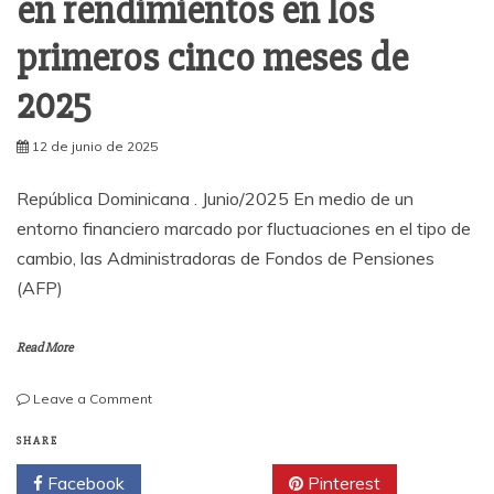
en rendimientos en los
primeros cinco meses de
2025
12 de junio de 2025
República Dominicana . Junio/2025 En medio de un
entorno financiero marcado por fluctuaciones en el tipo de
cambio, las Administradoras de Fondos de Pensiones
(AFP)
Read More
on
Leave a Comment
Fondos
de
SHARE
Pensiones
Facebook
Twitter
Pinterest
generan