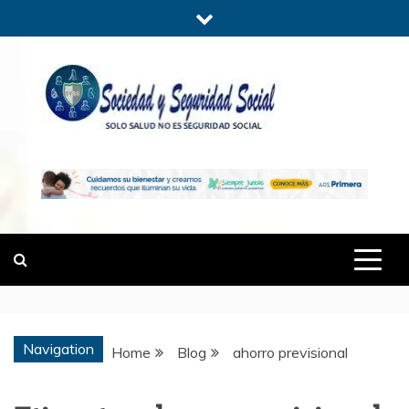
Skip
to
content
SOCIEDADYSE
SÓLO SALUD, NO ES SEGURIDAD
SOCIAL.
Navigation
Home
Blog
ahorro previsional