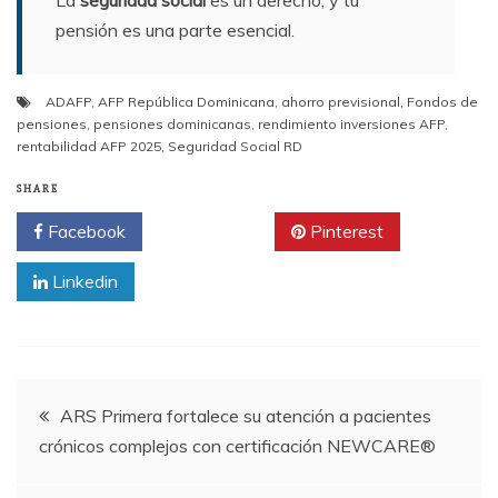
La
seguridad social
es un derecho, y tu
pensión es una parte esencial.
ADAFP
,
AFP República Dominicana
,
ahorro previsional
,
Fondos de
pensiones
,
pensiones dominicanas
,
rendimiento inversiones AFP
,
rentabilidad AFP 2025
,
Seguridad Social RD
SHARE
Facebook
Twitter
Pinterest
Linkedin
Navegación
ARS Primera fortalece su atención a pacientes
crónicos complejos con certificación NEWCARE®
de