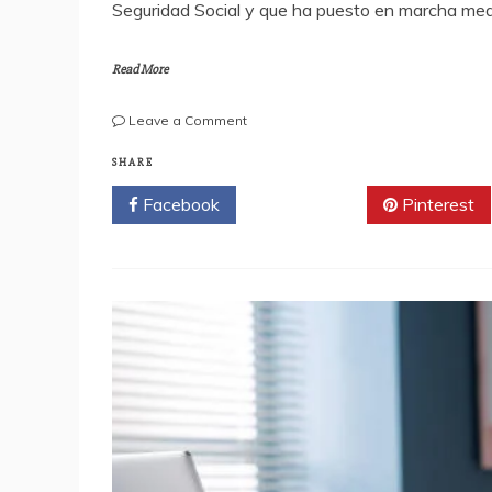
Seguridad Social y que ha puesto en marcha me
Read More
on
Leave a Comment
ARS
Primera
SHARE
activa
Facebook
Twitter
Pinterest
previsiones
para
garantizar
la
atención
ante
posible
suspensión
de
servicios
anunciada
por
ANDECLIP