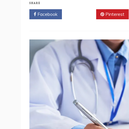
DE
SHARE
POLÍTICA
Facebook
Twitter
Pinterest
SOCIAL
LLEVA
JORNADA
DE
INCLUSIÓN
SOCIAL
A
SAN
CRISTÓBAL
CON
SERVICIOS
DE
SALUD,
SEGURIDAD
SOCIAL
Y
ASISTENCIA
CIUDADANA