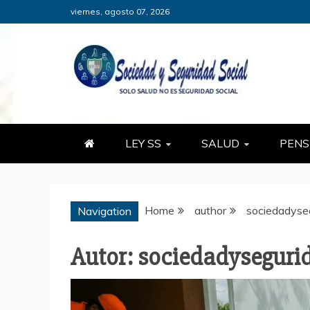
Skip
viernes, agosto 07, 2026
to
content
SOCIEDADY
SÓLO SALUD, NO ES SEGURID
LEY SS
SALUD
PENS
Home
author
sociedadyse
Navigation
Autor:
sociedadyseguri