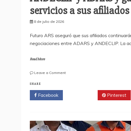
servicios a sus afiliados
8 de julio de 2026
Futuro ARS aseguró que sus afiliados continuarán
negociaciones entre ADARS y ANDECLIP. La admi
Read More
on
Leave a Comment
Futuro
ARS
SHARE
se
Facebook
Twitter
Pinterest
desvincula
del
conflicto
entre
ANDECLIP
y
ADARS