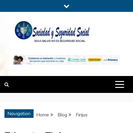
Skip
to
content
SOCIEDADYSE
SÓLO SALUD, NO ES SEGURIDAD
SOCIAL.
Navigation
Home
Blog
Finjus