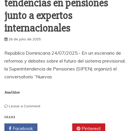
tendencias en pensiones
junto a expertos
internacionales
26 de julio de 2025
República Dominicana 24/07/2025.- En un escenario de
reformas y debates sobre el futuro del sistema previsional,
la Superintendencia de Pensiones (SIPEN) organizó el
conversatorio “Nuevas
Read More
on
Leave a Comment
SIPEN
auspició
SHARE
conversatorio
Facebook
Twitter
Pinterest
sobre