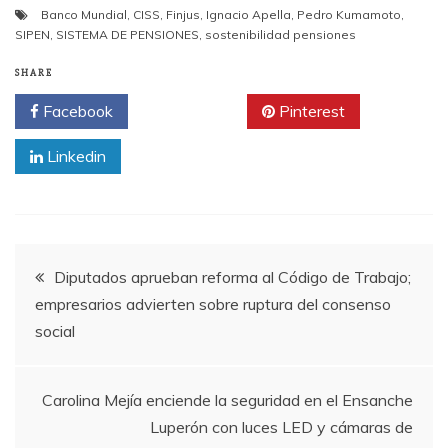
Banco Mundial
,
CISS
,
Finjus
,
Ignacio Apella
,
Pedro Kumamoto
,
SIPEN
,
SISTEMA DE PENSIONES
,
sostenibilidad pensiones
SHARE
Facebook
Twitter
Pinterest
Linkedin
Navegación
Diputados aprueban reforma al Código de Trabajo;
empresarios advierten sobre ruptura del consenso
de
social
entradas
Carolina Mejía enciende la seguridad en el Ensanche
Luperón con luces LED y cámaras de