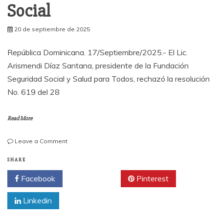
Social
20 de septiembre de 2025
República Dominicana. 17/Septiembre/2025.- El Lic.
Arismendi Díaz Santana, presidente de la Fundación
Seguridad Social y Salud para Todos, rechazó la resolución
No. 619 del 28
Read More
on
Leave a Comment
Díaz
Santana:
SHARE
El
Facebook
Twitter
Pinterest
CNSS
no
Linkedin
tiene
autoridad
legal