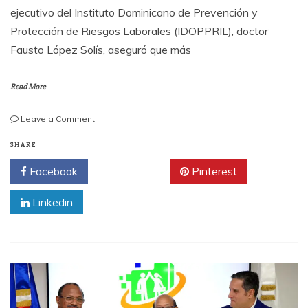
ejecutivo del Instituto Dominicano de Prevención y
Protección de Riesgos Laborales (IDOPPRIL), doctor
Fausto López Solís, aseguró que más
Read More
on
Leave a Comment
López
Solís
SHARE
llama
Facebook
Twitter
Pinterest
a
trabajadores
Linkedin
a
implementar
medidas
de
Prevención
para
evitar
accidentes