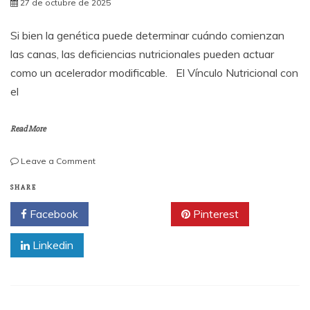
27 de octubre de 2025
Si bien la genética puede determinar cuándo comienzan
las canas, las deficiencias nutricionales pueden actuar
como un acelerador modificable. El Vínculo Nutricional con
el
Read More
on
Leave a Comment
¿Una
Deficiencia
SHARE
en
Facebook
Twitter
Pinterest
tu
Dieta
Linkedin
Acelera
las
Canas?