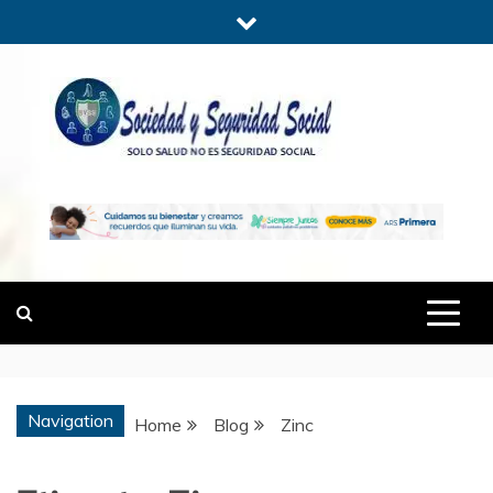
Skip
to
content
SOCIEDADYSE
SÓLO SALUD, NO ES SEGURIDAD
SOCIAL.
Navigation
Home
Blog
Zinc