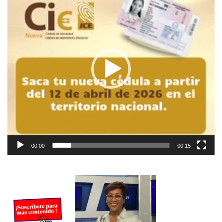
de
vídeo
00:00
00:15