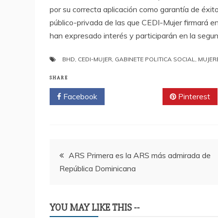
por su correcta aplicación como garantía de éxito
público-privada de las que CEDI-Mujer firmará 
han expresado interés y participarán en la segund
BHD
,
CEDI-MUJER
,
GABINETE POLITICA SOCIAL
,
MUJER
SHARE
Facebook
Twitter
Pinterest
Navegación
ARS Primera es la ARS más admirada de
República Dominicana
de
entradas
YOU MAY LIKE THIS --