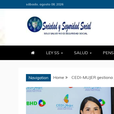
Skip
sábado, agosto 08, 2026
to
content
SOCIEDADY
SÓLO SALUD, NO ES SEGURID
LEY SS
SALUD
PENS
Home
CEDI-MUJER gestiona p
Navigation