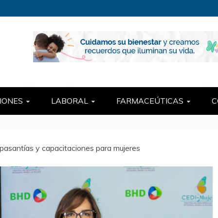
SEGURIDADSOCI
AD SOCIAL.
IONES
LABORAL
FARMACEÚTICAS
C
asantías y capacitaciones para mujeres