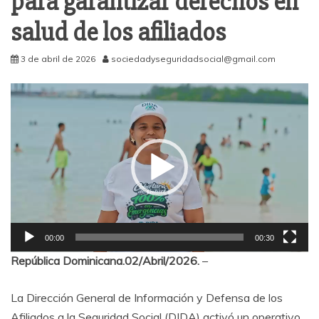
para garantizar derechos en
salud de los afiliados
3 de abril de 2026
sociedadyseguridadsocial@gmail.com
Reproductor
de
vídeo
00:00
00:30
República Dominicana.02/Abril/2026.
–
La
Dirección General de Información y Defensa de los
Afiliados a la Seguridad Social
(DIDA) activó un operativo